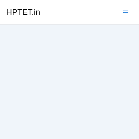
Skip
HPTET.in
to
content