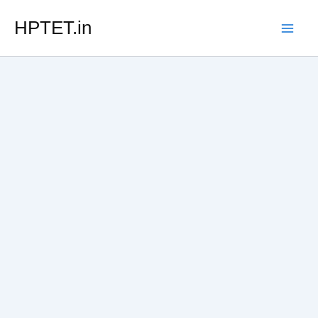
Skip
HPTET.in
to
content