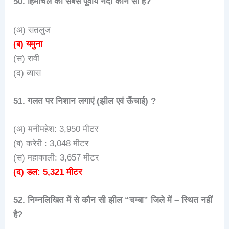
50. हिमाचल की सबसे पूर्वीय नदी कौन सी है?
(अ) सतलुज
(ब) यमुना
(स) रावी
(द) व्यास
51. गलत पर निशान लगाएं (झील एवं ऊँचाई) ?
(अ) मनीमहेश: 3,950 मीटर
(ब) करेरी : 3,048 मीटर
(स) महाकाली: 3,657 मीटर
(द) डल: 5,321 मीटर
52. निम्नलिखित में से कौन सी झील “चम्बा” जिले में – स्थित नहीं
है?