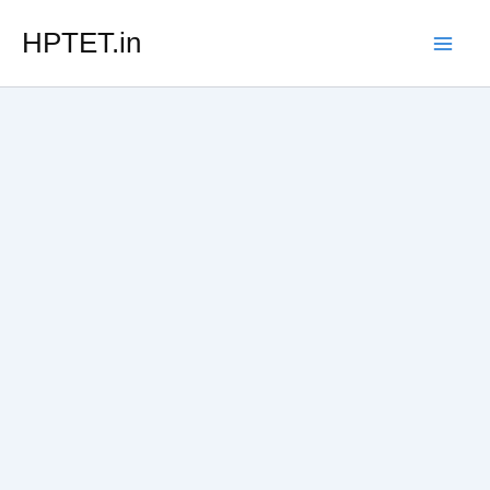
Skip
HPTET.in
to
content